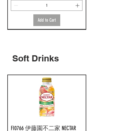
Add to Cart
Soft Drinks
F18414 KAGOME 野菜生活紫色
F17777 伊藤園 1 日分 12 種維
F6003 朝日威路氏 100% 提子
F11990 LB 100% Grape Juice 200ml
F12695 LB 百分百雜果汁 200ml
野菜蔬果汁 200ml x (原箱 24
他命蔬果野菜汁 200ml x (原
汁 (大支) 800gx（原箱8樽）
24pcs
x (原箱24盒)
盒 )
箱 24盒)
Price
Price
Price
HK$202.00
HK$142.00
HK$142.00
Price
Price
HK$195.00
HK$166.00
FI0766 伊藤園不二家 NECTAR