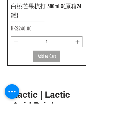
Add to Cart
Add to Cart
Add to Cart
白桃芒果梳打 380ml X(原箱24
Add to Cart
Add to Cart
罐)
Price
HK$240.00
Add to Cart
Lactic | Lactic
Acid Drink
FI0764 伊藤園 matcha LOVE 檸檬
FI0757 朝日三箭特濃白葡萄
FI0470 Suntory 高密度強刺激檸
FI0274 Suntory BOSS 手工水果茶
FI0365 朝日威路氏百份百麝
FI0363 朝日 Calpis 無糖乳酸水
FI0270Suntory Boss 奢華微糖咖
FI0221朝日無咖啡因 16 茶
F1558 日本迷你可口可樂 160ml
抹茶梳打 370ml X(原箱24罐)
味梳打 500ml X(原箱24罐)
檬味炭酸天然水 1050ml x (原
600ml x (原箱 24 支)
香葡萄汁 800ml x (原箱8支)
1.5L x (原箱8支)
啡 185g x (原箱 30 罐)
630ml x(原箱 24 支)
x (原裝30罐)