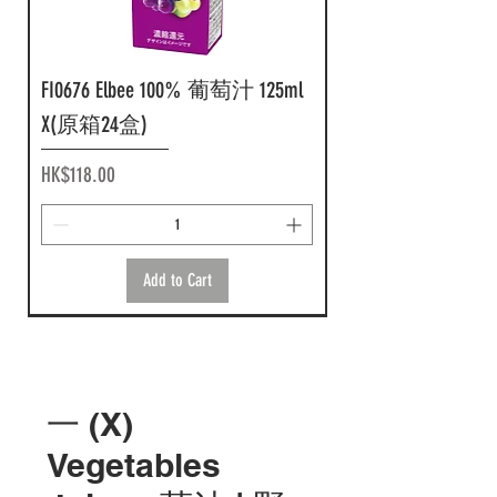
Add to Cart
Add to Cart
FI0676 Elbee 100% 葡萄汁 125ml
X(原箱24盒)
Price
HK$118.00
Add to Cart
一 (X)
Vegetables