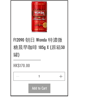
F12090 朝日 Wonda 特濃微
糖晨早咖啡 185g X (原箱30
罐)
Price
HK$170.00
Add to Cart