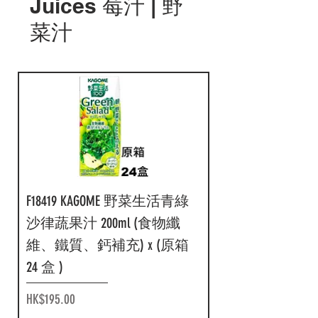
Juices 莓汁 | 野
FI0675 Elbee 100% 蘋果汁 125ml
FI0460 川寧洋甘菊香橙茶包
FI0459 川寧白桃香橙茶包 10
FI0379 Elbee 奇異果雜果汁醋
FI0378 Asahi Elbee 快眠乳酸菌
FI0365 朝日威路氏百份百麝
FI0362 朝日威路氏百份百蜜
FI0274 Suntory BOSS 手工水果茶
FI0221朝日無咖啡因 16 茶
F18414 KAGOME 野菜生活紫色
F18100 麒麟本搾 3 種柑橘 +
F6003 朝日威路氏 100% 提子
F11990 LB 100% Grape Juice 200ml
F11988LB 百分百蘋果汁
AJI340 Hamu 水蜜桃汁飲料
AJI339 Hamu 芒果汁飲料 490ml
AJI338 Hamu 金桔檸檬汁飲料
AJI337 Hamu 紅芭樂汁飲料
AJI336 Hamu 葡萄果汁飲料
F12695 LB 百分百雜果汁 200ml
菜汁
X(原箱24盒)
10 袋入 15g x (原裝4盒)
袋入 20g x (原箱4盒)
200ml x (原箱24盒)
飲料 125ml x (原箱24盒)
香葡萄汁 800ml x (原箱8支)
桃汁 800ml x (原箱8支)
600ml x (原箱 24 支)
630ml x(原箱 24 支)
野菜蔬果汁 200ml x (原箱 24
青檸超 Hi (酒精度 5%) 350ml
汁 (大支) 800gx（原箱8樽）
24pcs
200mlx(原箱24盒)
490ml 24pcs
24pcs
490ml 24pcs
490ml 24pcs
490ml 24pcs
x (原箱24盒)
盒 )
(原箱24罐)
Price
Price
Price
Price
Price
Price
Price
Price
Price
Price
Price
Price
Price
Price
Price
Price
Price
Price
HK$118.00
HK$107.00
HK$116.00
HK$208.00
HK$187.00
HK$210.00
HK$210.00
HK$203.00
HK$179.00
HK$202.00
HK$142.00
HK$142.00
HK$120.00
HK$120.00
HK$120.00
HK$120.00
HK$120.00
HK$142.00
Price
Price
HK$195.00
HK$270.00
Add to Cart
Add to Cart
Add to Cart
Add to Cart
Add to Cart
Add to Cart
Add to Cart
Add to Cart
Add to Cart
Add to Cart
Add to Cart
Add to Cart
Add to Cart
Add to Cart
Add to Cart
Add to Cart
Add to Cart
Add to Cart
Add to Cart
Add to Cart
F18419 KAGOME 野菜生活青綠
沙律蔬果汁 200ml (食物纖
維、鐵質、鈣補充) x (原箱
24 盒 )
Price
HK$195.00