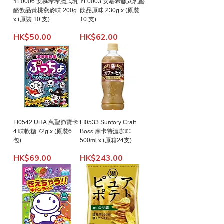
YL0006 安慕希希臘式乳
YL0003 安慕希臘式乳酪
酪飲品黃桃燕麥味 200g
飲品原味 230g x (原裝
x (原裝 10 支)
10 支)
Price
Price
HK$50.00
HK$62.00
FI0542 UHA 萬聖節寶卡
FI0533 Suntory Craft
4 味軟糖 72g x (原裝6
Boss 摩卡特濃咖啡
包)
500ml x (原箱24支)
Price
Price
HK$69.00
HK$243.00