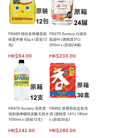
FI0483 桃哈多檸檬蛋糕
FI0475 Suntory 白桃烏
味粟米條 62g x (原裝12
龍超Hi (酒精度3%)
包)
350ml x (原箱24罐)
Price
Price
HK$94.00
HK$230.00
FI0470 Suntory 高密度
FI0462 黃櫻吞紙盒裝清
強刺激檸檬味炭酸天然水
酒 (酒精度 14%) 180ml
1050ml x (原箱12支)
x (原箱30盒)
Price
Price
HK$142.00
HK$280.00