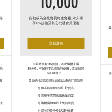
5,000HK$
10,0
10,000
專
自動成為金級會員終生會籍, 永久專
享10%折扣及其它批發會員優惠
金
立刻選購
0，
1) 即時享有10%折扣，首次購物未滿
0為
$10,000，可留待下次購物時使用，直至扣完
$10,000為止。
請
消
2) 預先收到新到貨品通知及優先訂購新貨
3) 但不能確保成功訂取貨品
4) 需視乎實際供應數量而定
改
5) 購物滿$1000以上免費送貨
6) 購物$500-1000收取$50送貨