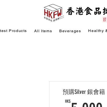
test Products
Healthy 
All Items
Beverages
預購Silver 銀會籍
HK$