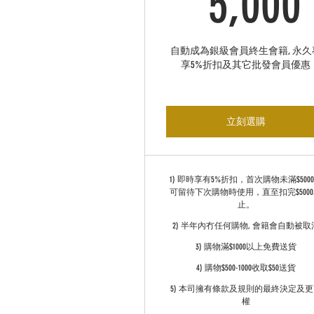
5,000
自動成為銀級會員終生會籍, 永久
享5%折扣及其它批發會員優惠
立刻選購
1) 即時享有5%折扣，首次購物未滿$500
可留待下次購物時使用，直至扣完$500
止。
2) 半年內冇任何購物, 會籍會自動被取
3) 購物滿$1000以上免費送貨
4) 購物$500-1000收取$50送貨
5) 本司擁有條款及規則的最終決定及更
權