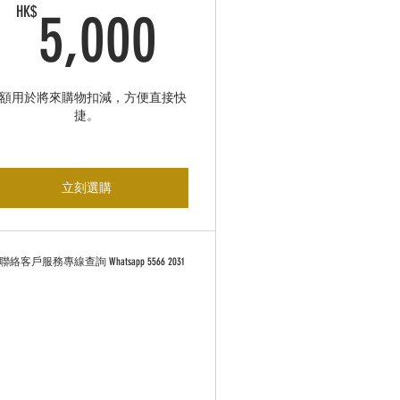
00HK$
5,000HK$
HK$
5,000
額用於將來購物扣減，方便直接快
捷。
立刻選購
聯絡客戶服務專線查詢 Whatsapp 5566 2031