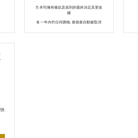
7) 本司擁有條款及規則的最終決定及更改
權
8) 一年內冇任何購物, 會籍會自動被取消
值
10,000HK$
接快