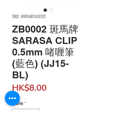
SKU: 4901681143122
ZB0002 斑馬牌
SARASA CLIP
0.5mm 啫喱筆
(藍色) (JJ15-
BL)
Price
HK$8.00
Quantity
*
Add to Cart