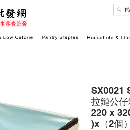
& Low Calorie
Pantry Staples
Household & Life
SX0021
拉鏈公仔
220 x 32
)x（2個