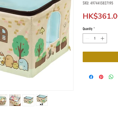
SKU: 4974413827195
HK$361.0
Quantity
*