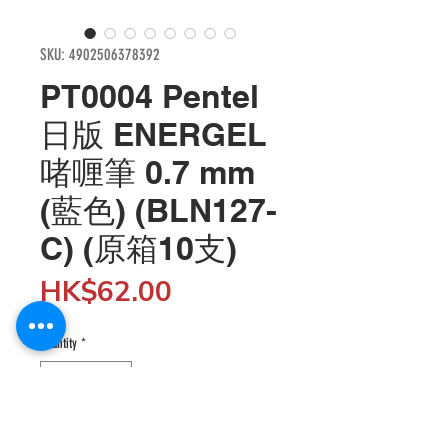
SKU: 4902506378392
PT0004 Pentel
日版 ENERGEL
啫喱筆 0.7 mm
(藍色) (BLN127-
C) (原箱10支)
Price
HK$62.00
Quantity
*
Add to Cart