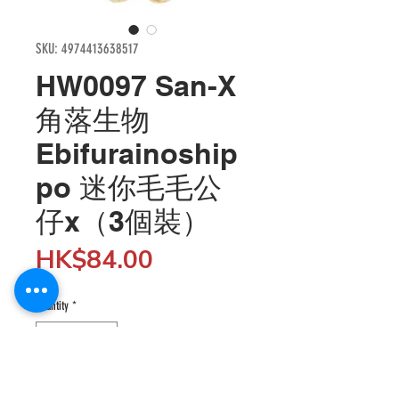
SKU: 4974413638517
HW0097 San-X
角落生物
Ebifurainoship
po 迷你毛毛公
仔x（3個裝）
Price
HK$84.00
Quantity
*
Add to Cart