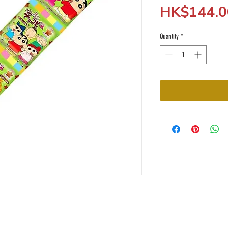
HK$144.0
Quantity
*