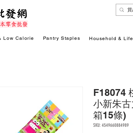
& Low Calorie
Pantry Staples
Household & Life
F18074
小新朱古力
箱15條)
SKU: 4549660884989