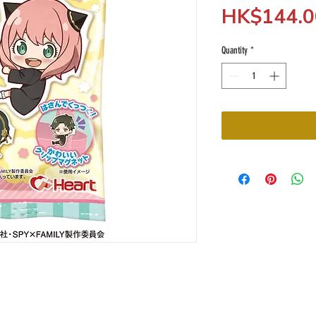
HK$144.0
Quantity
*