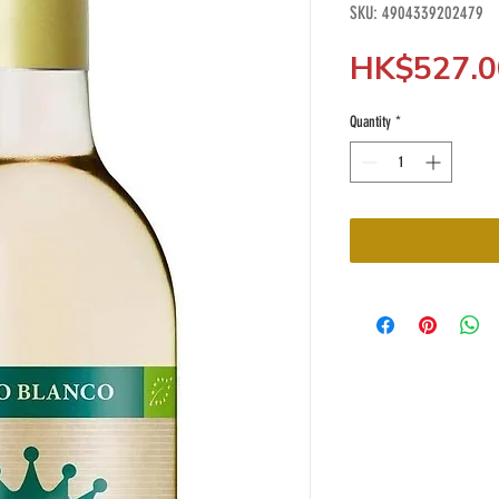
SKU: 4904339202479
HK$527.0
Quantity
*