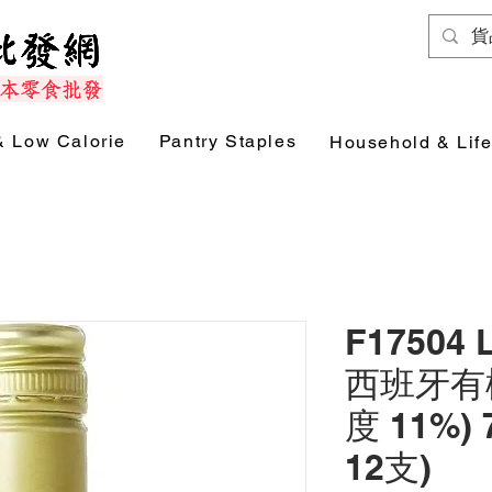
& Low Calorie
Pantry Staples
Household & Life
F17504 
西班牙有
度 11%) 
12支)