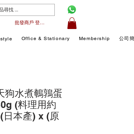
批發商戶 登入/註冊
Office & Stationary
Membership
公司
style
7 天狗水煮鵪鶉蛋
30g (料理用約
)(日本產) x (原