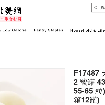
& Low Calorie
Pantry Staples
Household & Life
F1748
2 號罐 4
55-65 粒
箱12罐)