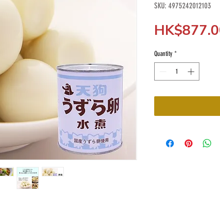
SKU: 4975242012103
HK$877.0
Quantity
*