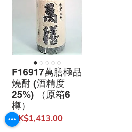
F16917萬膳極品
燒酎 (酒精度
25%) （原箱6
樽）
Price
HK$1,413.00