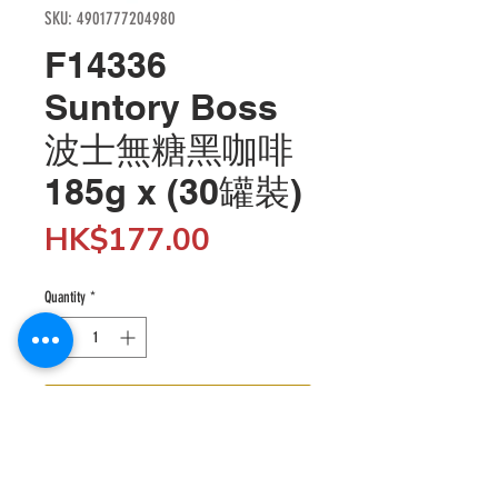
SKU: 4901777204980
F14336
Suntory Boss
波士無糖黑咖啡
185g x (30罐裝)
Price
HK$177.00
Quantity
*
Add to Cart