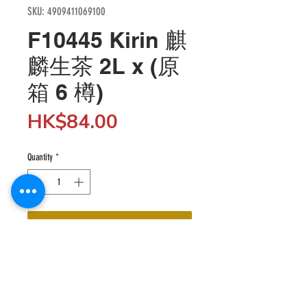
SKU: 4909411069100
F10445 Kirin 麒
麟生茶 2L x (原
箱 6 樽)
Price
HK$84.00
Quantity
*
Add to Cart