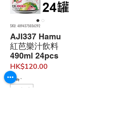
SKU: 4894375036292
AJI337 Hamu
紅芭樂汁飲料
490ml 24pcs
Price
HK$120.00
Quantity
*
Add to Cart