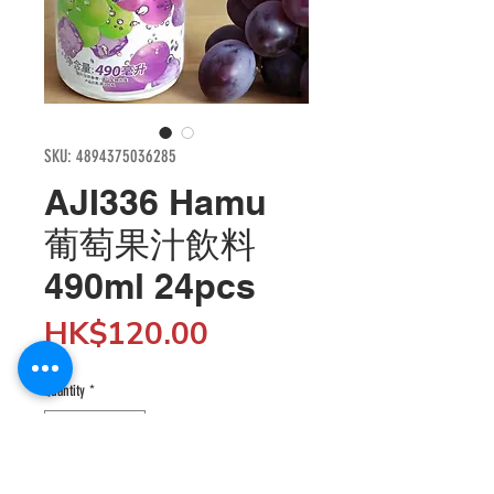
SKU: 4894375036285
AJI336 Hamu
葡萄果汁飲料
490ml 24pcs
Price
HK$120.00
Quantity
*