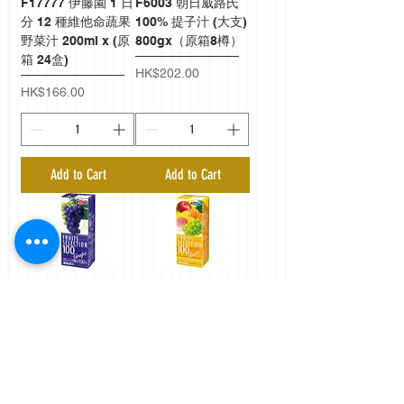
F17777 伊藤園 1 日
F6003 朝日威路氏
分 12 種維他命蔬果
100% 提子汁 (大支)
野菜汁 200ml x (原
800gx（原箱8樽）
箱 24盒)
Price
HK$202.00
Price
HK$166.00
Add to Cart
Add to Cart
F11990 LB 100%
F12695 LB 百分百
Grape Juice 200ml
雜果汁 200ml x (原
24pcs
箱24盒)
Price
Price
HK$142.00
HK$142.00