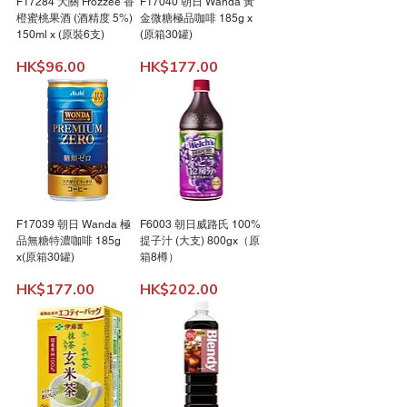
F17284 大關 Frozzee 香
F17040 朝日 Wanda 黃
橙蜜桃果酒 (酒精度 5%)
金微糖極品咖啡 185g x
150ml x (原裝6支)
(原箱30罐)
Price
Price
HK$96.00
HK$177.00
F17039 朝日 Wanda 極
F6003 朝日威路氏 100%
品無糖特濃咖啡 185g
提子汁 (大支) 800gx（原
x(原箱30罐)
箱8樽）
Price
Price
HK$177.00
HK$202.00