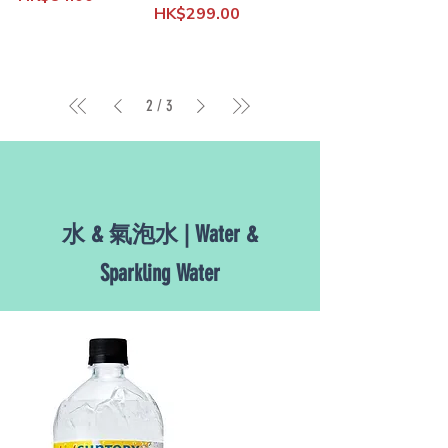
Price
HK$299.00
2
/
3
水 & 氣泡水 | Water &
Sparkling Water