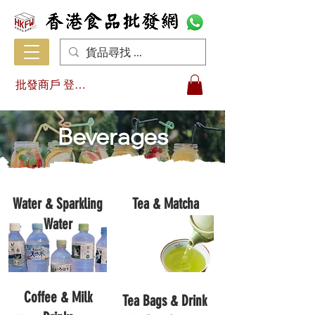
批發商戶 登入/註冊
Beverages
Water & Sparkling
Tea & Matcha
Water
Coffee & Milk
Tea Bags & Drink