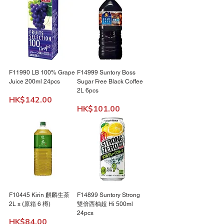
F11990 LB 100% Grape
F14999 Suntory Boss
Juice 200ml 24pcs
Sugar Free Black Coffee
2L 6pcs
Price
HK$142.00
Price
HK$101.00
F10445 Kirin 麒麟生茶
F14899 Suntory Strong
2L x (原箱 6 樽)
雙倍西柚超 Hi 500ml
24pcs
Price
HK$84.00