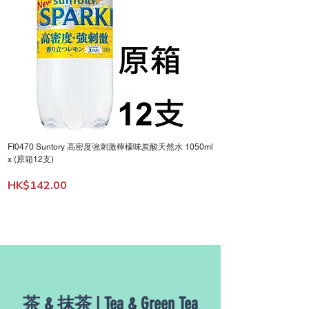
FI0470 Suntory 高密度強刺激檸檬味炭酸天然水 1050ml
FI0371 百邦天然名水出羽三
x (原箱12支)
Price
HK$78.00
Price
HK$142.00
茶 & 抹茶 | Tea & Green Tea