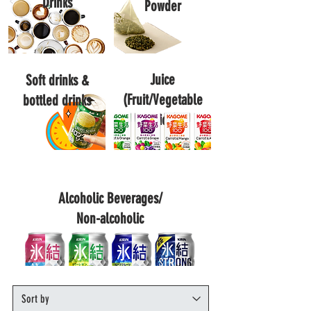
Drinks
Powder
Juice
Soft drinks &
(Fruit/Vegetable
bottled drinks
Juice)
Alcoholic Beverages/
Non-alcoholic