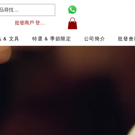
批發商戶 登入/註冊
 & 文具
特選 & 季節限定
公司簡介
批發會