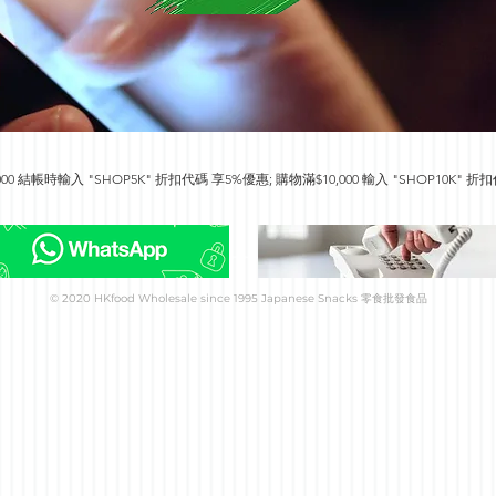
0 結帳時輸入 "SHOP5K" 折扣代碼 享5%優惠; 購物滿$10,000 輸入 "SHOP10K" 折扣代
終身享用.  https://www.hkfoodwholesale.com/membership

請與客戶服務聯絡 Whatsapp 5344 4680 或電 9566 3018 .
© 2020 HKfood Wholesale since 1995 Japanese Snacks 零食批發食品