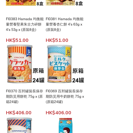
FI0383 Hamada 均衡能
FI0381 Hamada 均衡能
量營養堅果朱古力碎餅
量營養杏仁餅 4's 63g x
4's 53g x (原裝8盒)
(原裝8盒)
價格
價格
HK$51.00
HK$51.00
FI0370 百邦罐裝長保存
FI0369 百邦罐裝長保存
期防災用餅乾 75g x (原
期防災用牛奶餅乾 75g x
箱24罐)
(原箱24罐)
價格
價格
HK$406.00
HK$406.00