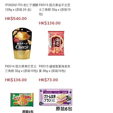
ITO0202 ITO 杏仁千層酥
FI0515 固力果金不文芝
128g x (原箱 24 盒)
士三角餅 32g x (原裝10
包)
價格
HK$540.00
價格
HK$136.00
FI0514 固力果車打芝士
FI0513 越後製菓海老米
三角餅 32g x (原裝10包)
菓 36g x (原箱10包)
價格
價格
HK$136.00
HK$73.00