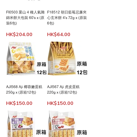
FI0503 栗山 4 種人氣雜
F18512 朝日藍莓忌廉夾
錦米餅大包裝 60's x (原
心玄米餅 4's 72g x (原裝
裝6包)
6包)
價格
價格
HK$204.00
HK$64.00
AJI568 Aji 椰蓉嫩蛋糕
AJI567 Aji 虎皮蛋糕
250g x (原箱12包)
220g x (原箱12包)
價格
價格
HK$150.00
HK$150.00