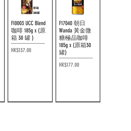
FI0003 UCC Blend
快速瀏覽
F17040 朝日
快速瀏覽
咖啡 185g x (原
Wanda 黃金微
箱 30 罐 )
糖極品咖啡
185g x (原箱30
價格
HK$137.00
罐)
價格
HK$177.00