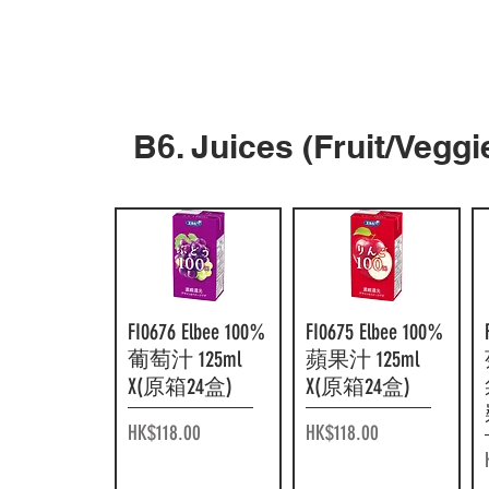
F11017 朝日無咖
快速瀏覽
F18274 可口可
快速瀏覽
B6. Juices (Fruit/Ve
啡因 16 茶 275g
樂綾鷹精選綠
x (原箱 24 罐)
茶 650ml x (原箱
24 支)
價格
HK$120.00
價格
HK$227.00
FI0676 Elbee 100%
快速瀏覽
FI0675 Elbee 100%
快速瀏覽
葡萄汁 125ml
蘋果汁 125ml
X(原箱24盒)
X(原箱24盒)
價格
價格
HK$118.00
HK$118.00