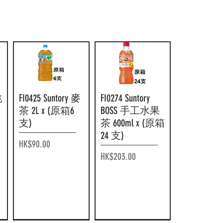
麟
F15586 伊藤園
快速瀏覽
F15585 伊藤園
快速瀏覽
門
TULLY'S 無糖專
TULLY'S 無糖專
業拿鐵咖啡
業黑咖啡 390ml
原
370ml x (原箱 24
x (原箱 24 樽)
樽)
價格
HK$286.00
價格
HK$299.00
桃
FI0425 Suntory 麥
快速瀏覽
FI0274 Suntory
快速瀏覽
茶 2L x (原箱6
BOSS 手工水果
支)
茶 600ml x (原箱
24 支)
價格
HK$90.00
價格
HK$203.00