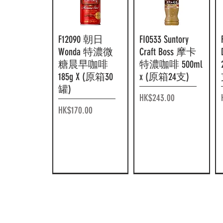
F12090 朝日
快速瀏覽
FI0533 Suntory
快速瀏覽
Wonda 特濃微
Craft Boss 摩卡
糖晨早咖啡
特濃咖啡 500ml
185g X (原箱30
x (原箱24支)
罐)
價格
HK$243.00
價格
HK$170.00