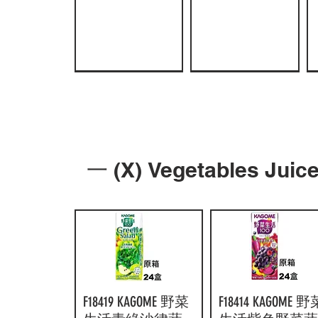
FI0362 朝日威路
F11988LB 百分百
快速瀏覽
快速瀏覽
FI0274 Suntory
AJI340 Hamu 水
快速瀏覽
快速瀏覽
一 (X) Vegetables Ju
氏百份百蜜桃
蘋果汁
BOSS 手工水果
蜜桃汁飲料
汁 800ml x (原箱
200mlx(原箱24
茶 600ml x (原箱
490ml 24pcs
8支)
盒)
24 支)
價格
HK$120.00
價格
價格
價格
HK$210.00
HK$142.00
HK$203.00
F18419 KAGOME 野菜
快速瀏覽
F18414 KAGOME 野
快速瀏覽