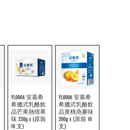
YL0004 安慕希
快速瀏覽
YL0006 安慕希
快速瀏覽
希臘式乳酪飲
希臘式乳酪飲
品芒果熱情果
品黃桃燕麥味
味 230g x (原裝
200g x (原裝 10
10 支)
支)