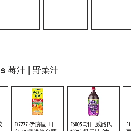
FI0221朝日無咖
AJI339 Hamu 芒
快速瀏覽
快速瀏覽
F18414 KAGOME 野
AJI338 Hamu 金
快速瀏覽
快速瀏覽
F18100 麒麟本
AJI337 Hamu 紅
快速瀏覽
快速瀏覽
ices 莓汁 | 野菜汁
啡因 16 茶
果汁飲料 490ml
菜生活紫色野
桔檸檬汁飲料
3 種柑橘 + 青
芭樂汁飲料
630ml x(原箱 24
24pcs
菜蔬果汁 200ml
490ml 24pcs
檸超 Hi (酒精
490ml 24pcs
支)
x (原箱 24 盒 )
5%) 350ml (原
價格
價格
價格
HK$120.00
HK$120.00
HK$120.00
24罐)
價格
價格
HK$179.00
HK$195.00
價格
HK$270.00
菜
F17777 伊藤園 1 日
快速瀏覽
F6003 朝日威路氏
快速瀏覽
F