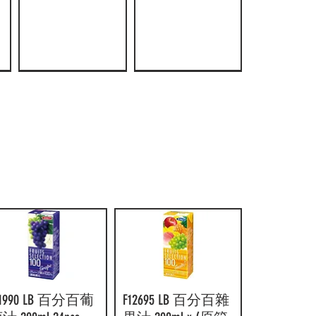
搾
F6003 朝日威路
AJI336 Hamu 葡
快速瀏覽
快速瀏覽
F11990 LB 百分百
F12695 LB 百分
快速瀏覽
快速瀏覽
氏 100% 提子汁
萄果汁飲料
葡萄汁 200ml
百雜果汁 200ml
度
(大支)
490ml 24pcs
24pcs
x (原箱24盒)
箱
800gx（原箱8
價格
價格
價格
HK$120.00
HK$142.00
HK$142.00
樽）
價格
HK$202.00
11990 LB 百分百葡
快速瀏覽
F12695 LB 百分百雜
快速瀏覽