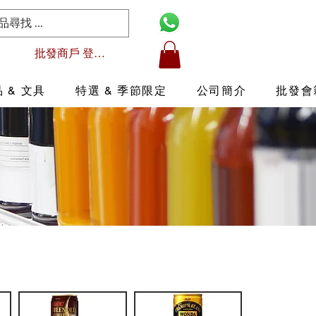
批發商戶 登入/註冊
 & 文具
特選 & 季節限定
公司簡介
批發會