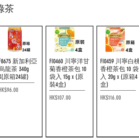
F16149 Suntory
F14999 Suntory
快速瀏覽
快速瀏覽
F16148 Suntory
F14336 Suntory
快速瀏覽
快速瀏覽
F15820 可口可
F13306 Kirin 麒
快速瀏覽
快速瀏覽
 綠茶
Blendy 微糖黑咖
Boss 無糖黑咖
Blendy 低糖黑咖
Boss 波士無糖
樂 GEORGIA 專
Fire 直火牛奶
啡 950ml x (原箱
啡 2L x (原箱6
啡 950ml x (原箱
黑咖啡 185g x
店監修微糖黑
咖啡 185g x (原
12樽)
枝)
12樽)
(30罐裝)
咖啡 950ml x (
箱 30 罐)
箱12樽)
價格
價格
價格
價格
價格
HK$164.00
HK$101.00
HK$164.00
HK$177.00
HK$174.00
價格
HK$139.00
F8675 新加利亞
快速瀏覽
FI0460 川寧洋甘
快速瀏覽
FI0459 川寧白
快速瀏覽
烏龍茶 340g
菊香橙茶包 10
香橙茶包 10 袋
X(原箱24罐)
袋入 15g x (原
入 20g x (原箱4
裝4盒)
盒)
價格
HK$96.00
價格
價格
HK$107.00
HK$116.00