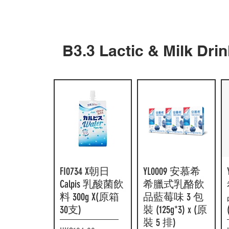
FI0270Suntory
快速瀏覽
FI0221朝日無咖
快速瀏覽
Boss 奢華微糖
啡因 16 茶
B3.3 Lactic & Milk 
咖啡 185g x (原
630ml x(原箱 24
箱 30 罐)
支)
價格
價格
HK$170.00
HK$179.00
FI0734 X朝日
快速瀏覽
YL0009 安慕希
快速瀏覽
Calpis 乳酸菌飲
希臘式乳酪飲
料 300g X(原箱
品藍莓味 3 包
30支)
裝 (125g*3) x (原
裝 5 排)