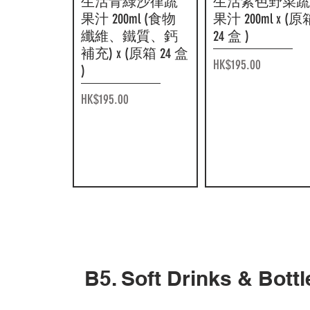
生活青綠沙律蔬
生活紫色野菜蔬
果汁 200ml (食物
果汁 200ml x (原
纖維、鐵質、鈣
24 盒 )
補充) x (原箱 24 盒
價格
HK$195.00
)
價格
HK$195.00
B5. Soft Drinks & B