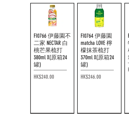
FI0766 伊藤園不
快速瀏覽
FI0764 伊藤園
快速瀏覽
二家 NECTAR 白
matcha LOVE 檸
桃芒果梳打
檬抹茶梳打
380ml X(原箱24
370ml X(原箱24
罐)
罐)
價格
價格
HK$240.00
HK$246.00