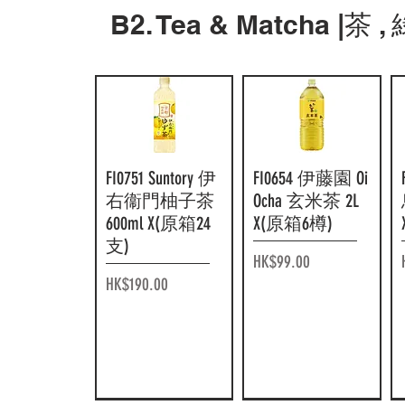
F17039 朝日
F14365 麒麟 Fire
快速瀏覽
快速瀏覽
F16150 Suntory
F14160 UCC 杯裝
快速瀏覽
快速瀏覽
B2. Tea & Matcha |茶 ,
Wanda 極品無
微糖咖啡 185g x
Blendy 標準甜度
凍飲糖漿 8 個
糖特濃咖啡
(原箱 30 罐 )
黑咖啡 950ml x
入 72g x (原箱
185g x(原箱30
(原箱12樽)
20 包)
價格
HK$160.00
罐)
價格
價格
HK$158.00
HK$92.00
價格
HK$177.00
FI0751 Suntory 伊
快速瀏覽
FI0654 伊藤園 Oi
快速瀏覽
右衞門柚子茶
Ocha 玄米茶 2L
600ml X(原箱24
X(原箱6樽)
支)
價格
HK$99.00
價格
HK$190.00