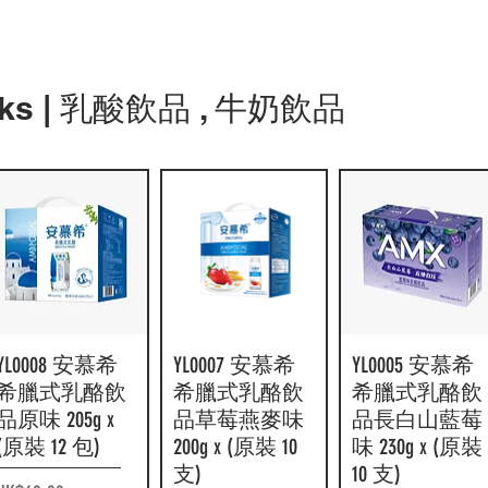
F1558 日本迷你
快速瀏覽
可口可樂 160ml
Drinks | 乳酸飲品 , 牛奶飲品
x (原裝30罐)
價格
HK$147.00
YL0008 安慕希
快速瀏覽
YL0007 安慕希
快速瀏覽
YL0005 安慕希
快速瀏覽
希臘式乳酪飲
希臘式乳酪飲
希臘式乳酪飲
品原味 205g x
品草莓燕麥味
品長白山藍莓
(原裝 12 包)
200g x (原裝 10
味 230g x (原裝
支)
10 支)