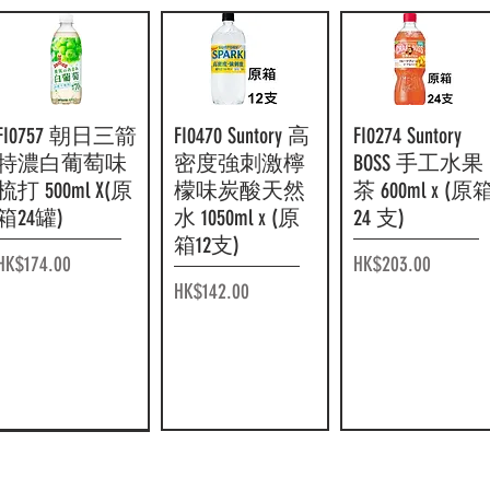
FI0757 朝日三箭
快速瀏覽
FI0470 Suntory 高
快速瀏覽
FI0274 Suntory
快速瀏覽
特濃白葡萄味
密度強刺激檸
BOSS 手工水果
梳打 500ml X(原
檬味炭酸天然
茶 600ml x (原
箱24罐)
水 1050ml x (原
24 支)
箱12支)
價格
價格
HK$174.00
HK$203.00
價格
HK$142.00