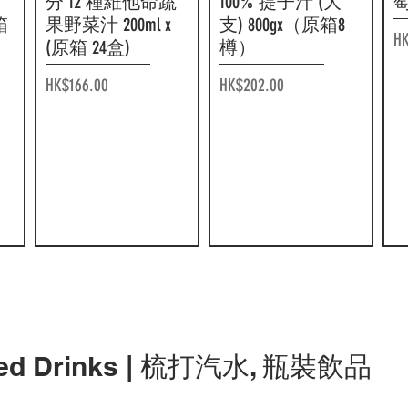
分 12 種維他命蔬
100% 提子汁 (大
萄
箱
果野菜汁 200ml x
支) 800gx（原箱8
HK
(原箱 24盒)
樽）
價格
價格
HK$166.00
HK$202.00
ottled Drinks | 梳打汽水, 瓶裝飲品