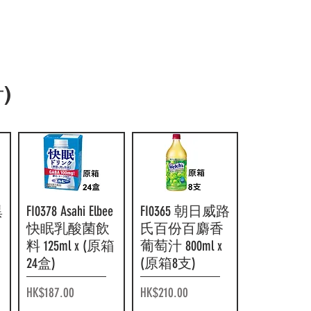
F16524 伊藤園
快速瀏覽
F10445 Kirin 麒麟
快速瀏覽
)
減脂綠茶茶包
生茶 2L x (原箱
袋
20's (原箱8盒)
6 樽)
價格
價格
HK$337.00
HK$84.00
異
FI0378 Asahi Elbee
快速瀏覽
FI0365 朝日威路
快速瀏覽
快眠乳酸菌飲
氏百份百麝香
料 125ml x (原箱
葡萄汁 800ml x
24盒)
(原箱8支)
價格
價格
HK$187.00
HK$210.00