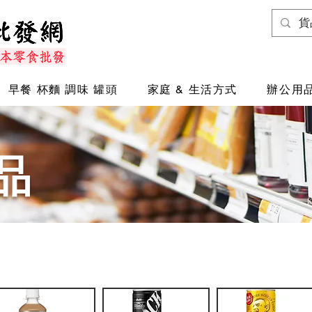
早餐 杯麵 調味 罐頭
家庭 & 生活方式
辦公用品
品