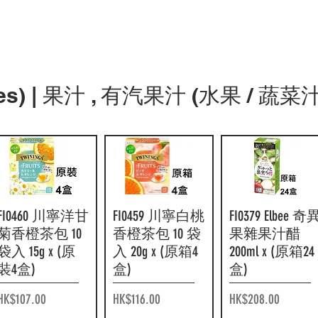
F18280 麒麟午
快速瀏覽
F17681 朝日 3 種
快速瀏覽
F16564 伊藤園
快速瀏覽
ggies) | 果汁 , 有汽果汁 (水果 / 蔬菜汁
後紅茶 Tea
有效 16 茶 (0 咖
好味抹茶入玄
Selection 皇家鮮
啡因) 2L x (原箱
米茶茶包 20 
奶綠茶 500ml x
6 樽)
入 38g x (原箱
(原箱 24 支)
10包)
價格
HK$190.00
價格
價格
HK$240.00
HK$250.00
FI0460 川寧洋甘
快速瀏覽
FI0459 川寧白桃
快速瀏覽
FI0379 Elbee 奇
快速瀏覽
菊香橙茶包 10
香橙茶包 10 袋
果雜果汁醋
袋入 15g x (原
入 20g x (原箱4
200ml x (原箱24
裝4盒)
盒)
盒)
價格
價格
價格
HK$107.00
HK$116.00
HK$208.00