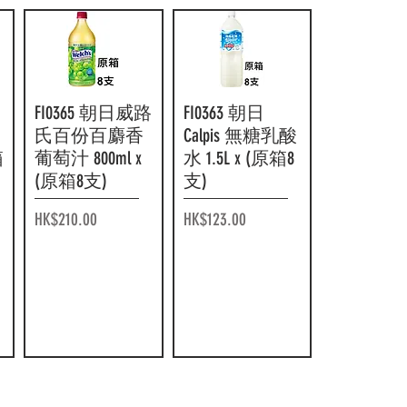
FI0365 朝日威路
快速瀏覽
FI0363 朝日
快速瀏覽
氏百份百麝香
Calpis 無糖乳酸
箱
葡萄汁 800ml x
水 1.5L x (原箱8
(原箱8支)
支)
價格
價格
HK$210.00
HK$123.00