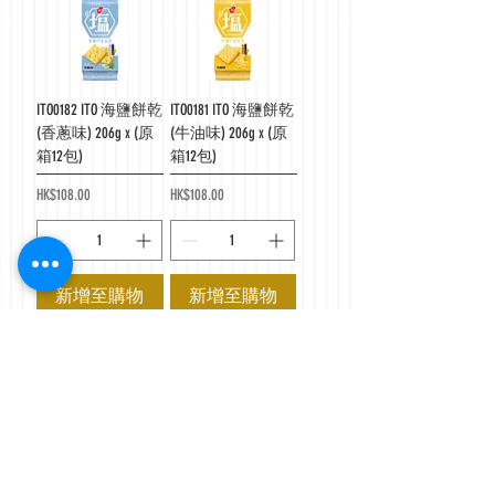
ITO0182 ITO 海鹽餅乾
ITO0181 ITO 海鹽餅乾
(香蔥味) 206g x (原
(牛油味) 206g x (原
箱12包)
箱12包)
價格
價格
HK$108.00
HK$108.00
新增至購物
新增至購物
車
車
F17222 百邦飛碟夾
F17086 朝日改善腸
心餅雜錦禮盒裝
臟豆乳忌廉夾心玄