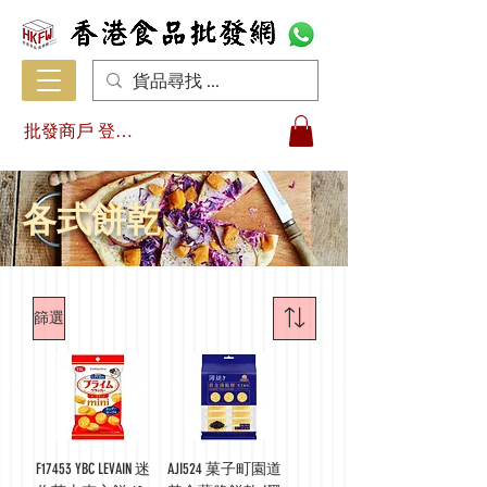
批發商戶 登入/註冊
各式餅乾
篩選
F17453 YBC LEVAIN 迷
AJI524 菓子町園道