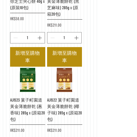
你芝士夾心餅 40g x
黃金薄脆餅乾 (黑
(原裝10包)
芝麻味) 285g x (原
箱20包)
價格
HK$58.00
價格
HK$211.00
新增至購物
新增至購物
車
車
AJI523 菓子町園道
AJI522 菓子町園道
黃金薄脆餅乾 (蔥
黃金薄脆餅乾 (椰
香味) 285g x (原箱20
子味) 285g x (原箱20
包)
包)
價格
價格
HK$211.00
HK$211.00