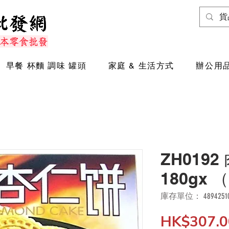
早餐 杯麵 調味 罐頭
家庭 & 生活方式
辦公用品
ZH019
180gx
庫存單位： 48942510
HK$307.0