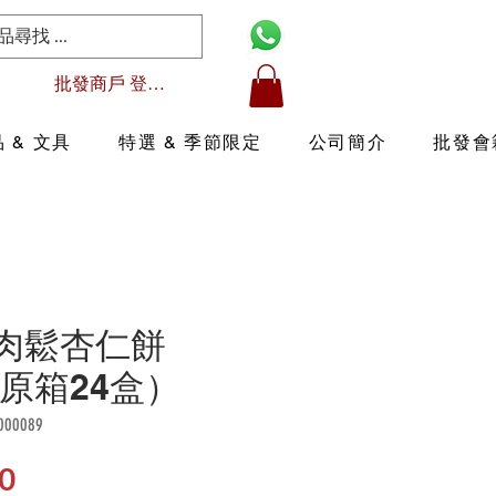
批發商戶 登入/註冊
 & 文具
特選 & 季節限定
公司簡介
批發會
2 肉鬆杏仁餅
 （原箱24盒）
00089
價
0