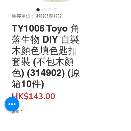
庫存單位： 4902031314902
TY1006 Toyo 角
落生物 DIY 自製
木顏色填色匙扣
套裝 (不包木顏
色) (314902) (原
箱10件)
價
HK$143.00
格
數量
*