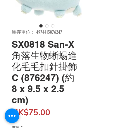
庫存單位： 4974413876247
SX0818 San-X
角落生物蜥蝪進
化毛毛扣針掛飾
C (876247) (約
8 x 9.5 x 2.5
cm)
價
HK$75.00
格
數量
*