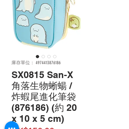
庫存單位： 4974413876186
SX0815 San-X
角落生物蜥蝪 /
炸蝦尾進化筆袋
(876186) (約 20
x 10 x 5 cm)