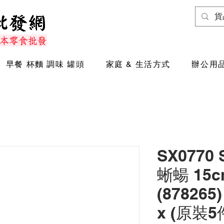
早餐 杯麵 調味 罐頭
家庭 & 生活方式
辦公用品
SX0770
蜥蝪 15c
(878265)
x (原裝5