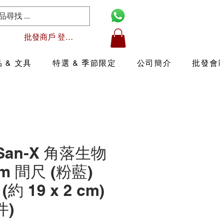
批發商戶 登入/註冊
 & 文具
特選 & 季節限定
公司簡介
批發會
 San-X 角落生物
m 間尺 (粉藍)
 (約 19 x 2 cm)
件)