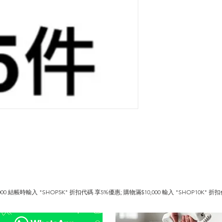
0 結帳時輸入 "SHOP5K" 折扣代碼 享5%優惠; 購物滿$10,000 輸入 "SHOP10K" 折扣代
終身享用.  https://www.hkfoodwholesale.com/membership
