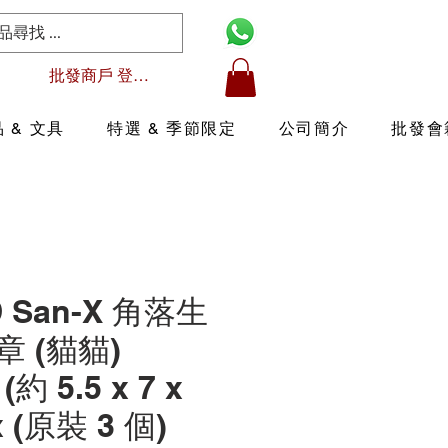
批發商戶 登入/註冊
 & 文具
特選 & 季節限定
公司簡介
批發會
D San-X 角落生
 (貓貓)
 (約 5.5 x 7 x
x (原裝 3 個)