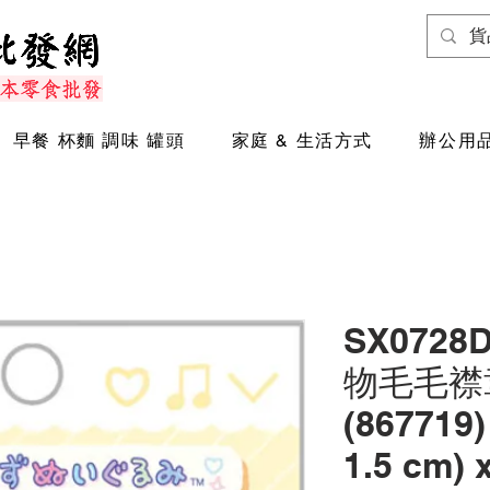
早餐 杯麵 調味 罐頭
家庭 & 生活方式
辦公用品
SX0728
物毛毛襟章
(867719)
1.5 cm) 