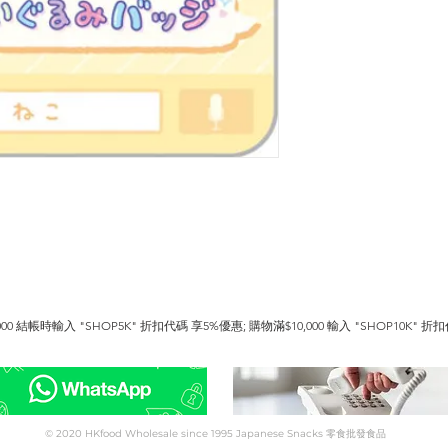
0 結帳時輸入 "SHOP5K" 折扣代碼 享5%優惠; 購物滿$10,000 輸入 "SHOP10K" 折扣代
終身享用.  https://www.hkfoodwholesale.com/membership

請與客戶服務聯絡 Whatsapp 5344 4680 或電 9566 3018 .
© 2020 HKfood Wholesale since 1995 Japanese Snacks 零食批發食品