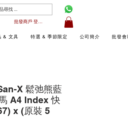
批發商戶 登入/註冊
 & 文具
特選 & 季節限定
公司簡介
批發會
 San-X 鬆弛熊藍
A4 Index 快
67) x (原裝 5