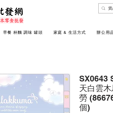
早餐 杯麵 調味 罐頭
家庭 & 生活方式
辦公用品
SX0643
天白雲木馬 
勞 (8667
個)