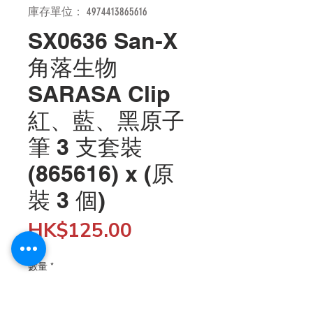
庫存單位： 4974413865616
SX0636 San-X
角落生物
SARASA Clip
紅、藍、黑原子
筆 3 支套裝
(865616) x (原
裝 3 個)
價
HK$125.00
格
數量
*