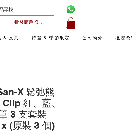
批發商戶 登入/註冊
 & 文具
特選 & 季節限定
公司簡介
批發會
 San-X 鬆弛熊
 Clip 紅、藍、
 3 支套裝
) x (原裝 3 個)