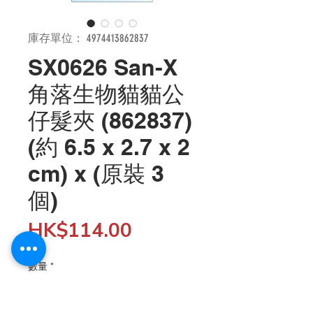
庫存單位： 4974413862837
SX0626 San-X
角落生物貓貓公
仔髮夾 (862837)
(約 6.5 x 2.7 x 2
cm) x (原裝 3
個)
價
HK$114.00
格
數量
*