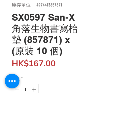
庫存單位： 4974413857871
SX0597 San-X
角落生物書寫枱
墊 (857871) x
(原裝 10 個)
價
HK$167.00
格
數量
*
新增至購物車