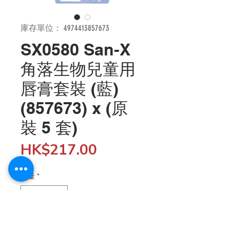
庫存單位： 4974413857673
SX0580 San-X
角落生物兒童用
唇膏套裝 (藍)
(857673) x (原
裝 5 套)
價
HK$217.00
格
數量
*
新增至購物車