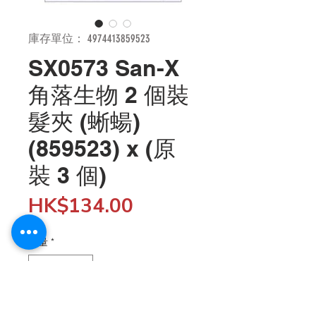
庫存單位： 4974413859523
SX0573 San-X
角落生物 2 個裝
髮夾 (蜥蝪)
(859523) x (原
裝 3 個)
價
HK$134.00
格
數量
*
新增至購物車