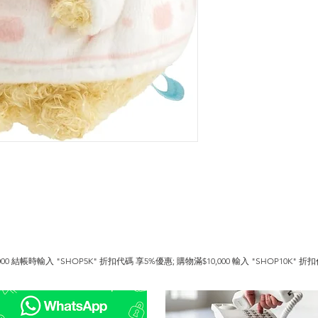
0 結帳時輸入 "SHOP5K" 折扣代碼 享5%優惠; 購物滿$10,000 輸入 "SHOP10K" 折扣代
終身享用.  https://www.hkfoodwholesale.com/membership

請與客戶服務聯絡 Whatsapp 5344 4680 或電 9566 3018 .