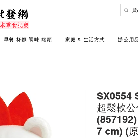
早餐 杯麵 調味 罐頭
家庭 & 生活方式
辦公用品
SX0554
超鬆軟公仔
(857192)
7 cm) (