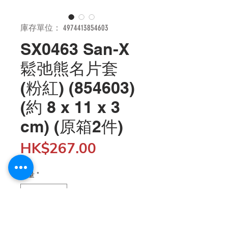
庫存單位： 4974413854603
SX0463 San-X
鬆弛熊名片套
(粉紅) (854603)
(約 8 x 11 x 3
cm) (原箱2件)
價
HK$267.00
格
數量
*
新增至購物車