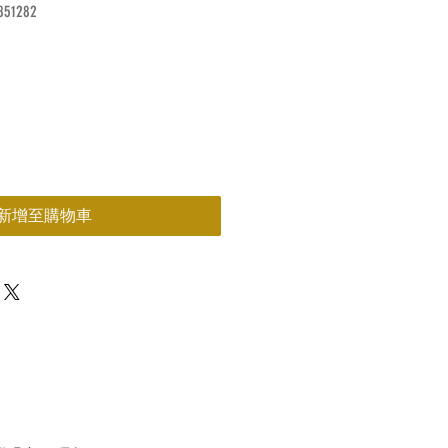
51282
價
格
新增至購物車