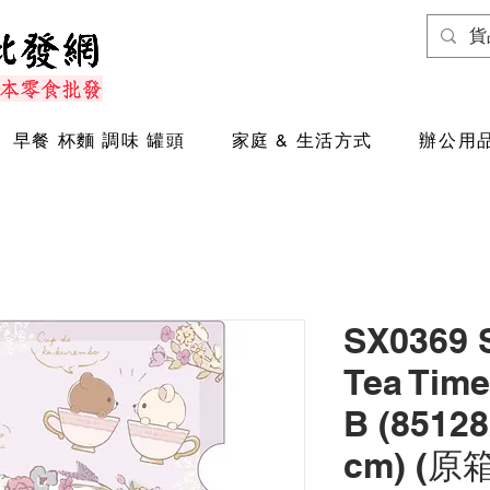
早餐 杯麵 調味 罐頭
家庭 & 生活方式
辦公用品
SX0369
Tea Ti
B (85128
cm) (原