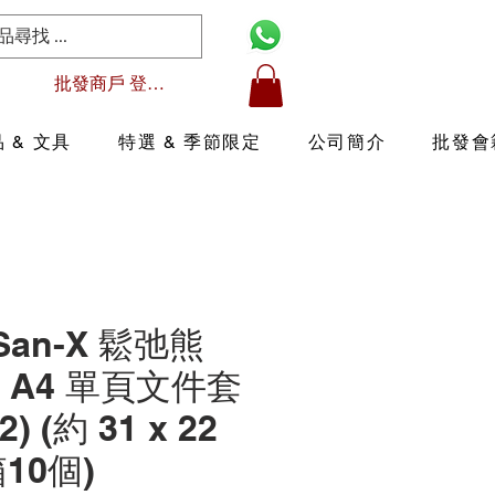
批發商戶 登入/註冊
 & 文具
特選 & 季節限定
公司簡介
批發會
 San-X 鬆弛熊
me A4 單頁文件套
2) (約 31 x 22
箱10個)