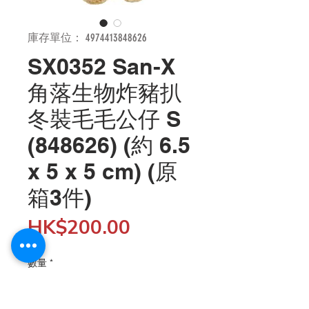
庫存單位： 4974413848626
SX0352 San-X
角落生物炸豬扒
冬裝毛毛公仔 S
(848626) (約 6.5
x 5 x 5 cm) (原
箱3件)
價
HK$200.00
格
數量
*