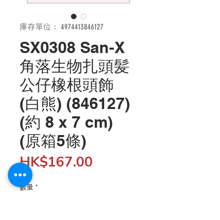
庫存單位： 4974413846127
SX0308 San-X
角落生物扎頭髪
公仔橡根頭飾
(白熊) (846127)
(約 8 x 7 cm)
(原箱5條)
價
HK$167.00
格
數量
*