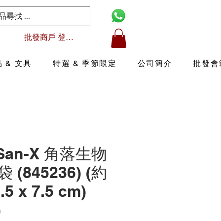
批發商戶 登入/註冊
 & 文具
特選 & 季節限定
公司簡介
批發會
 San-X 角落生物
(845236) (約
.5 x 7.5 cm)
)