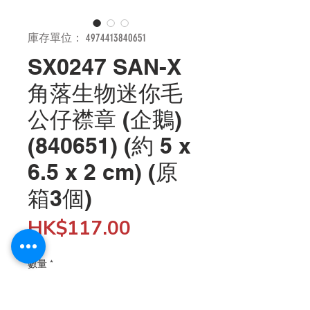
庫存單位： 4974413840651
SX0247 SAN-X
角落生物迷你毛
公仔襟章 (企鵝)
(840651) (約 5 x
6.5 x 2 cm) (原
箱3個)
價
HK$117.00
格
數量
*