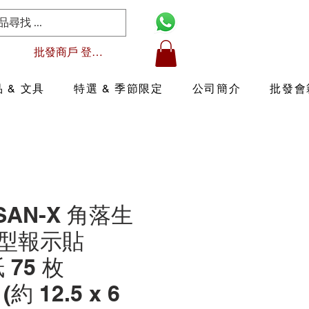
批發商戶 登入/註冊
 & 文具
特選 & 季節限定
公司簡介
批發會
 SAN-X 角落生
型報示貼
 75 枚
 (約 12.5 x 6