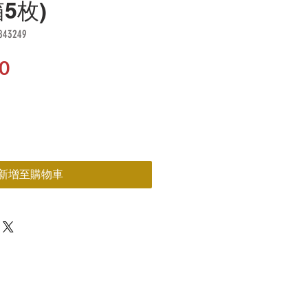
箱5枚)
43249
價
0
格
新增至購物車