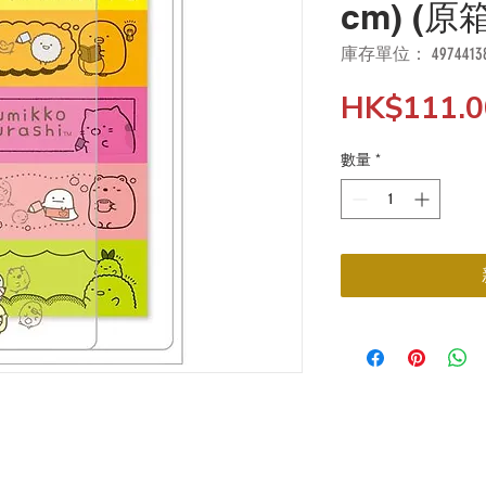
cm) (原
庫存單位： 49744138
HK$111.0
數量
*