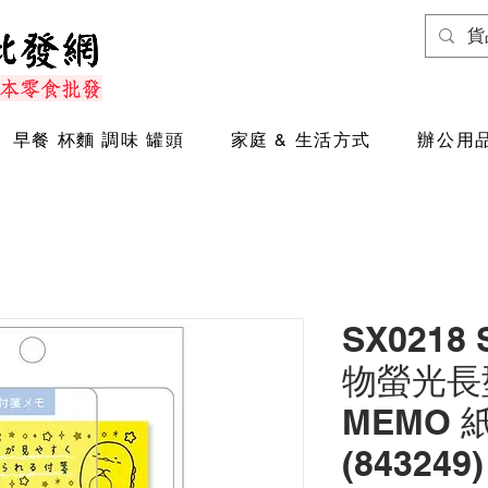
早餐 杯麵 調味 罐頭
家庭 & 生活方式
辦公用品
SX0218
物螢光長
MEMO 紙
(843249)