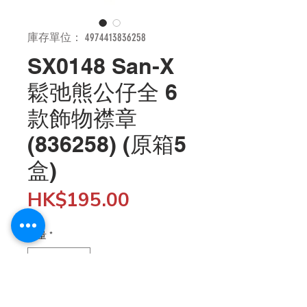
庫存單位： 4974413836258
SX0148 San-X
鬆弛熊公仔全 6
款飾物襟章
(836258) (原箱5
盒)
價
HK$195.00
格
數量
*
新增至購物車