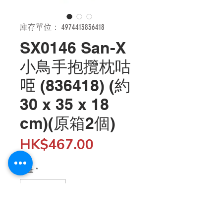
庫存單位： 4974413836418
SX0146 San-X
小鳥手抱攬枕咕
𠱸 (836418) (約
30 x 35 x 18
cm)(原箱2個)
價
HK$467.00
格
數量
*
新增至購物車