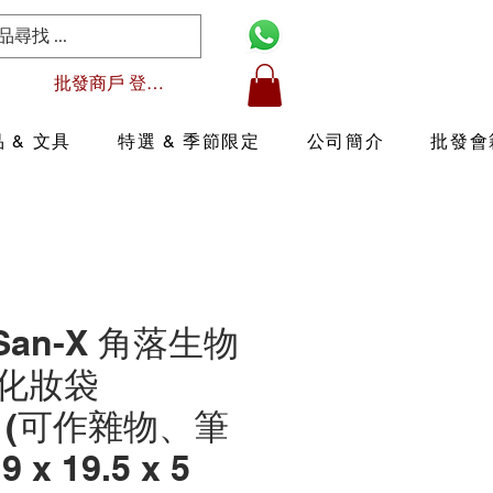
批發商戶 登入/註冊
 & 文具
特選 & 季節限定
公司簡介
批發會
 San-X 角落生物
化妝袋
1) (可作雜物、筆
 x 19.5 x 5