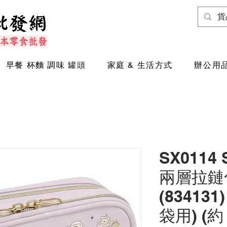
早餐 杯麵 調味 罐頭
家庭 & 生活方式
辦公用品
SX0114
兩層拉鏈
(83413
袋用) (約 9