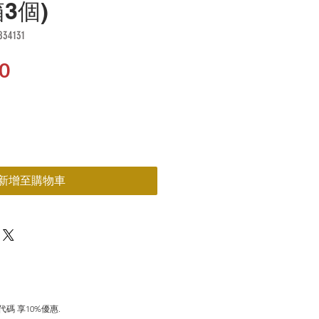
箱3個)
4131
價
0
格
新增至購物車
碼 享10%優惠. 
