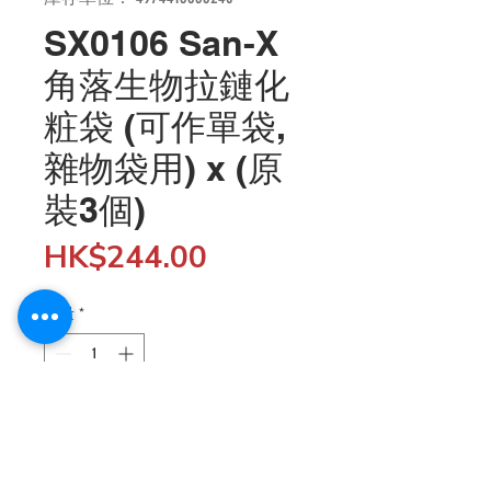
SX0106 San-X
角落生物拉鏈化
粧袋 (可作單袋,
雜物袋用) x (原
裝3個)
價
HK$244.00
格
數量
*
新增至購物車