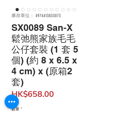
庫存單位： 4974413833073
SX0089 San-X
鬆弛熊家族毛毛
公仔套裝 (1 套 5
個) (約 8 x 6.5 x
4 cm) x (原箱2
套)
價
HK$658.00
格
數量
*