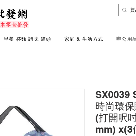
早餐 杯麵 調味 罐頭
家庭 & 生活方式
辦公用品
SX0039
時尚環保購
(打開呎吋約
mm) x(