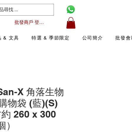
批發商戶 登入/註冊
 & 文具
特選 & 季節限定
公司簡介
批發會
 San-X 角落生物
物袋 (藍)(S)
 260 x 300
3個）