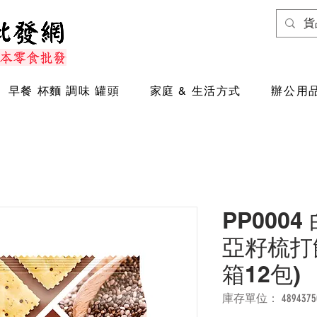
早餐 杯麵 調味 罐頭
家庭 & 生活方式
辦公用品
PP000
亞籽梳打餅乾
箱12包)
庫存單位： 48943750