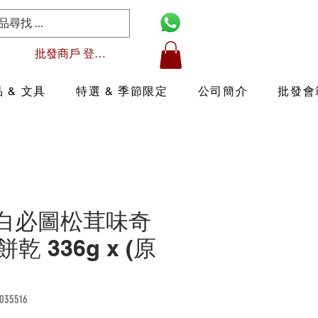
批發商戶 登入/註冊
 & 文具
特選 & 季節限定
公司簡介
批發會
4 白必圖松茸味奇
 336g x (原
35516