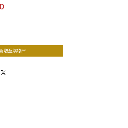
價
0
格
新增至購物車